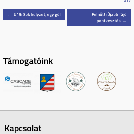
U17
Post
←
U19: Sok helyzet, egy gól
Felnőtt: Újabb fájó
pontvesztés
→
navigation
Támogatóink
Kapcsolat