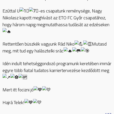
Ezúttal U
-es csapatunk reménysége, Nagy
Nikolasz kapott meghívást az ETO FC Győr csapatához,
hogy három napig megmutathassa tudását az edzéseken
Rettentően büszkék vagyunk Rád Niko
Mutasd
meg, mit tud egy halásztelki srác
Idén indult tehetséggondozó programunk keretében immár
egyre több fiatal tudatos karriertervezése kezdődött meg
Mert itt focizni jó
Hajrá Telek!