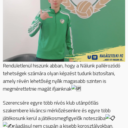
Rendületlenül hiszünk abban, hogy a Nálunk pallérozódó
tehetségek számára olyan képzést tudunk biztosítani,
amely révén lehetőség nyílik magasabb szinten is
megmérettetnie magát ifjainknak
Szerencsére egyre több nívós klub utánpótlás
szakembere kíváncsi mérkőzéseinkre és egyre több
játékosunk kerül a játékosmegfigyelők noteszába
ráadásul nem csupán a kisebb korosztályokban.