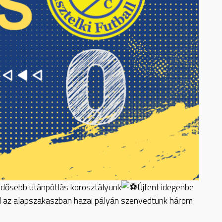
gidősebb utánpótlás korosztályunk
Újfent idegenbe
ől az alapszakaszban hazai pályán szenvedtünk három