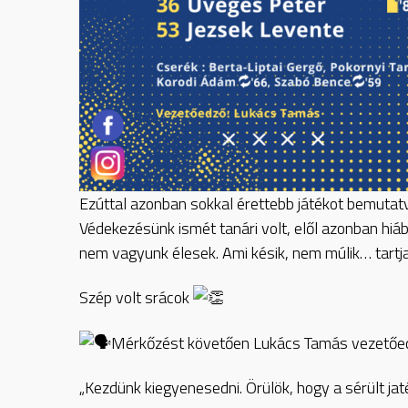
Ezúttal azonban sokkal érettebb játékot bemuta
Védekezésünk ismét tanári volt, elől azonban hiá
nem vagyunk élesek. Ami késik, nem múlik…
tart
Szép volt srácok
Mérkőzést követően Lukács Tamás vezetőedz
„Kezdünk kiegyenesedni. Örülök, hogy a sérült ja