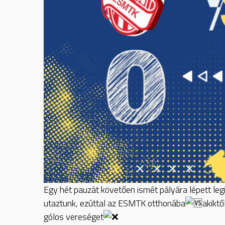
Egy hét pauzát követően ismét pályára lépett le
utaztunk, ezúttal az ESMTK otthonába
akikt
gólos vereséget