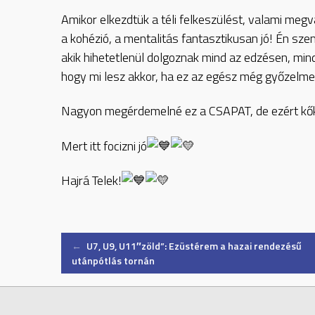
Amikor elkezdtük a téli felkeszülést, valami megv
a kohézió, a mentalitás fantasztikusan jó! Én sz
akik hihetetlenül dolgoznak mind az edzésen, mi
hogy mi lesz akkor, ha ez az egész még győzelme
Nagyon megérdemelné ez a CSAPAT, de ezért kőke
Mert itt focizni jó
Hajrá Telek!
Post
←
U7, U9, U11″zöld”: Ezüstérem a hazai rendezésű
utánpótlás tornán
navigation