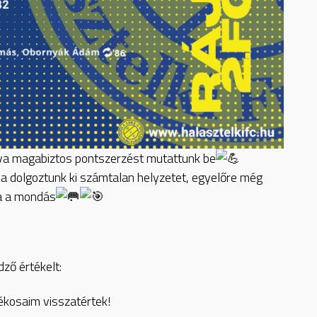
tva magabiztos pontszerzést mutattunk be
ba dolgoztunk ki számtalan helyzetet, egyelőre még
ja a mondás
ő értékelt:
tékosaim visszatértek!