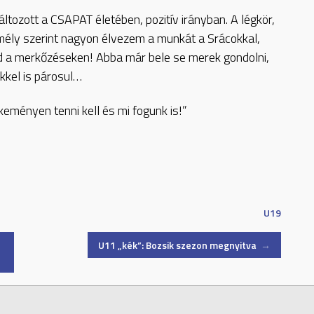
áltozott a CSAPAT életében, pozitív irányban. A légkör,
emély szerint nagyon élvezem a munkát a Srácokkal,
nd a merkőzéseken! Abba már bele se merek gondolni,
kkel is párosul…
ményen tenni kell és mi fogunk is!”
U19
U11 „kék”: Bozsik szezon megnyitva
→