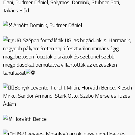
Dani, Pudmer Dániel, Solymosi Dominik, Stubner Boti,
Takács Előd
Arnóth Dominik, Pudmer Dániel
U8: Szépen formálódik U8-as brigádunk is. Harmadik,
nagyobb pályaméreten zajló fesztiválon immár végig
magabiztosan fociztak a srácok és szebbnél szebb
megoldásokat bemutatva villantották az edzéseken
tanultakat
Benyik Levente, Fürcht Milán, Horváth Bence, Klesch
Mirkó, Sándor Armand, Stark Ottó, Szabó Merse és Tüzes
Ádám
Horváth Bence
U8-9 vegyes: Mosolygó arcok, nagy nevetések és