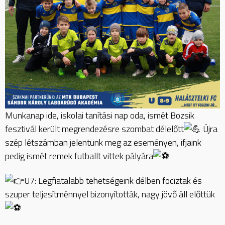
Munkanap ide, iskolai tanítási nap oda, ismét Bozsik
fesztivál került megrendezésre szombat délelőtt
Újra
szép létszámban jelentünk meg az eseményen, ifjaink
pedig ismét remek futballt vittek pályára
U7: Legfiatalabb tehetségeink délben fociztak és
szuper teljesítménnyel bizonyították, nagy jövő áll előttük