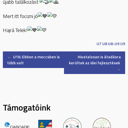
újabb találkozást
Mert itt focizni jó
Hajrá Telek!
U7
U8
U8-U9
U9
Post
←
U16: Ebben a meccsben is
Hivatalosan is átadásra
több volt
kerültek az idei fejlesztések
→
navigation
Támogatóink