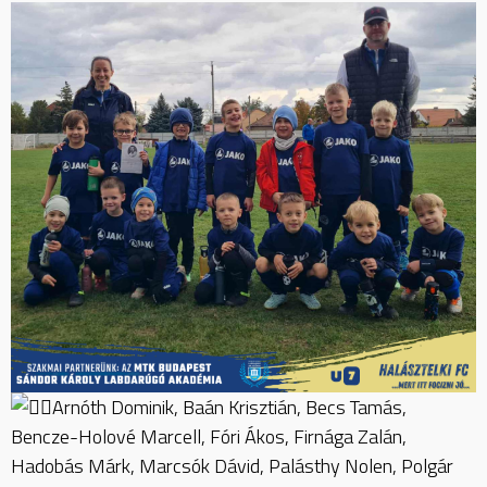
Arnóth Dominik, Baán Krisztián, Becs Tamás,
Bencze-Holové Marcell, Fóri Ákos, Firnága Zalán,
Hadobás Márk, Marcsók Dávid, Palásthy Nolen, Polgár