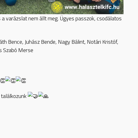
 a varázslat nem állt meg. Ügyes passzok, csodálatos
th Bence, Juhász Bende, Nagy Bálint, Notári Kristóf,
és Szabó Merse
 találkozunk