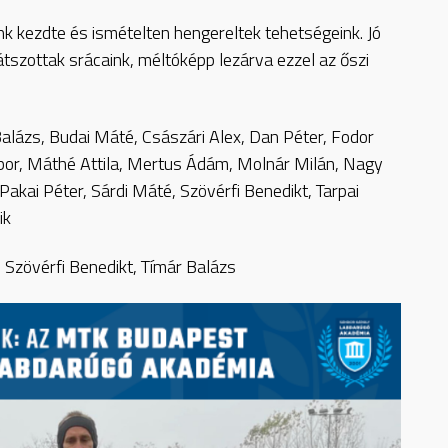
nk kezdte és ismételten hengereltek tehetségeink. Jó
játszottak srácaink, méltóképp lezárva ezzel az
őszi
alázs, Budai Máté, Császári Alex, Dan Péter, Fodor
bor, Máthé Attila, Mertus Ádám, Molnár Milán, Nagy
akai Péter, Sárdi Máté, Szövérfi Benedikt, Tarpai
ik
 Szövérfi Benedikt, Tímár Balázs