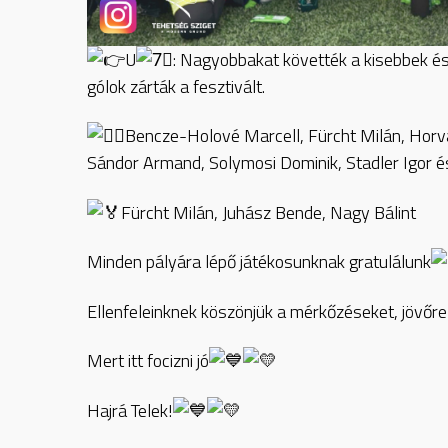
U
: Nagyobbakat követték a kisebbek és
gólok zárták a fesztivált.
Bencze-Holové Marcell, Fürcht Milán, Horvá
Sándor Armand, Solymosi Dominik, Stadler Igor 
Fürcht Milán, Juhász Bende, Nagy Bálint
Minden pályára lépő játékosunknak gratulálunk
Ellenfeleinknek köszönjük a mérkőzéseket, jövőre
Mert itt focizni jó
Hajrá Telek!