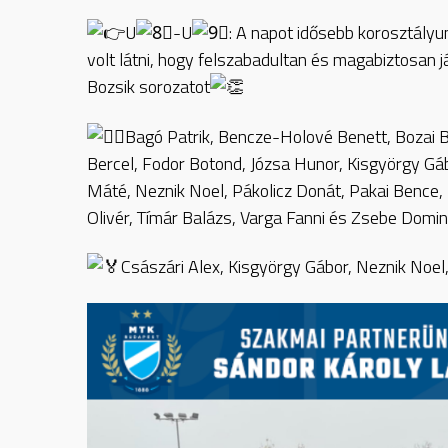
U
-U
: A napot idősebb korosztályu
volt látni, hogy felszabadultan és magabiztosan 
Bozsik sorozatot
Bagó Patrik, Bencze-Holové Benett, Bozai B
Bercel, Fodor Botond, Józsa Hunor, Kisgyörgy Gá
Máté, Neznik Noel, Pákolicz Donát, Pakai Bence, P
Olivér, Tímár Balázs, Varga Fanni és Zsebe Domin
Császári Alex, Kisgyörgy Gábor, Neznik Noel,