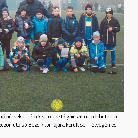
hőmérséklet, ám kis korosztályainkat nem lehetett a
zezon utolsó Bozsik tornájára került sor hétvégén és