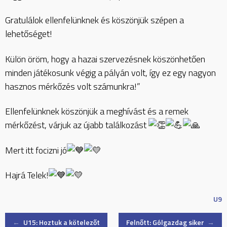
Gratulálok ellenfelünknek és köszönjük szépen a
lehetőséget!
Külön öröm, hogy a hazai szervezésnek köszönhetően
minden játékosunk végig a pályán volt, így ez egy nagyon
hasznos mérkőzés volt számunkra!”
Ellenfelünknek köszönjük a meghívást és a remek
mérkőzést, várjuk az újabb találkozást
Mert itt focizni jó
Hajrá Telek!
U9
Post
←
U15: Hoztuk a kötelezőt
Felnőtt: Gólgazdag siker
→