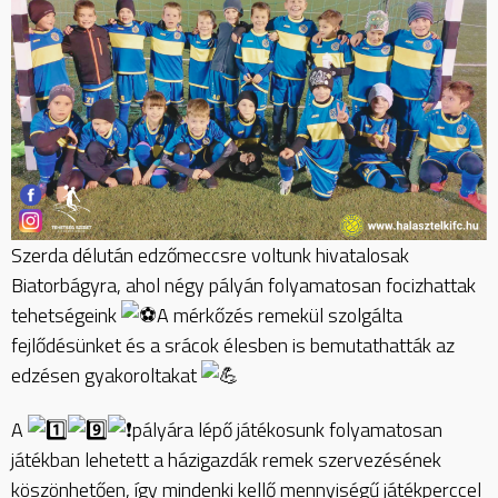
Szerda délután edzőmeccsre voltunk hivatalosak
Biatorbágyra, ahol négy pályán folyamatosan focizhattak
tehetségeink
A mérkőzés remekül szolgálta
fejlődésünket és a srácok élesben is bemutathatták az
edzésen gyakoroltakat
A
pályára lépő játékosunk folyamatosan
játékban lehetett a házigazdák remek szervezésének
köszönhetően, így mindenki kellő mennyiségű játékperccel