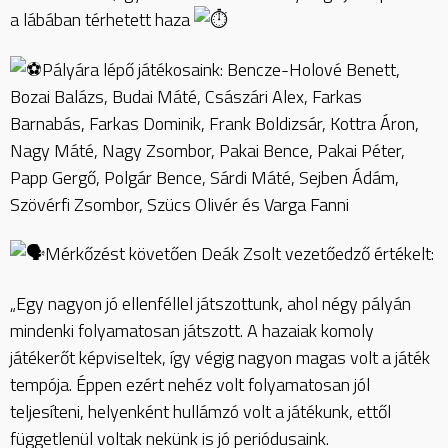
a lábában térhetett haza
Pályára lépő játékosaink: Bencze-Holové Benett,
Bozai Balázs, Budai Máté, Császári Alex, Farkas
Barnabás, Farkas Dominik, Frank Boldizsár, Kottra Áron,
Nagy Máté, Nagy Zsombor, Pakai Bence, Pakai Péter,
Papp Gergő, Polgár Bence, Sárdi Máté, Sejben Ádám,
Szövérfi Zsombor, Szücs Olivér és Varga Fanni
Mérkőzést követően Deák Zsolt vezetőedző értékelt:
„Egy nagyon jó ellenféllel játszottunk, ahol négy pályán
mindenki folyamatosan játszott. A hazaiak komoly
játékerőt képviseltek, így végig nagyon magas volt a játék
tempója. Éppen ezért nehéz volt folyamatosan jól
teljesíteni, helyenként hullámzó volt a játékunk, ettől
függetlenül voltak nekünk is jó periódusaink.