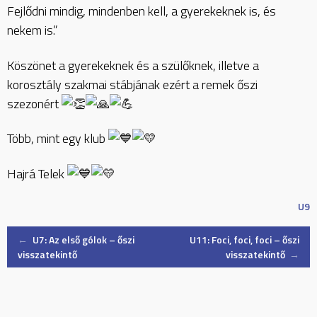
Fejlődni mindig, mindenben kell, a gyerekeknek is, és
nekem is.”
Köszönet a gyerekeknek és a szülőknek, illetve a
korosztály szakmai stábjának ezért a remek őszi
szezonért
Több, mint egy klub
Hajrá Telek
U9
Post
←
U7: Az első gólok – őszi
U11: Foci, foci, foci – őszi
visszatekintő
visszatekintő
→
navigation