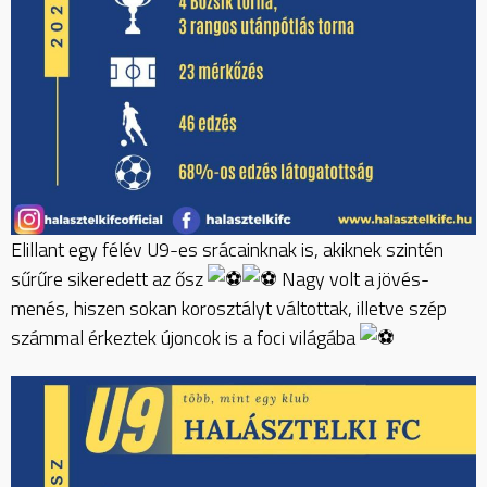
Elillant egy félév U9-es srácainknak is, akiknek szintén
sűrűre sikeredett az ősz
Nagy volt a jövés-
menés, hiszen sokan korosztályt váltottak, illetve szép
számmal érkeztek újoncok is a foci világába