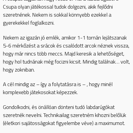
Csupa olyan játékossal tudok dolgozni, akik fejlődni
szeretnének. Nekem is sokkal könnyebb ezekkel a
gyerekekkel foglalkozni.
Nekem az igazán jó emlék, amikor 1-1 tornán lejátszanak
5-6 mérkőzést a srácok és csalódott arcok néznek vissza,
hogy már nincs több meccs. Majd keresik a lehetőséget,
hogy hol tudnának még focizni kicsit. Mindig találnak… volt,
hogy zokniban.
A cél mindig az – így a folytatásra is – , hogy minél
komplexebb játekosokat képezzek.
Gondolkodni, és önállóan dönteni tudó labdarúgókat
szeretnék nevelni. Technikailag szeretném kihozni belőlük
(életkori sajátosságokat figyelembe véve) a maximumot.