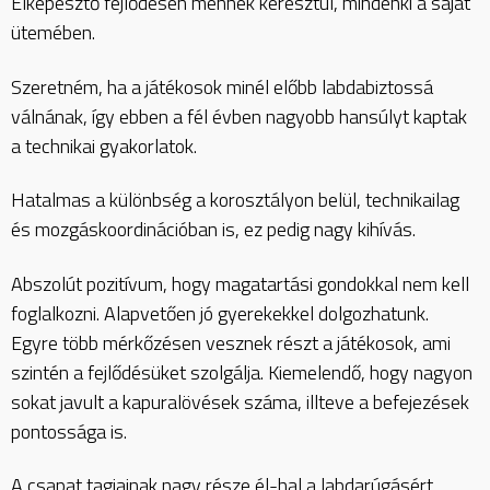
Elképesztő fejlődésen mennek keresztül, mindenki a saját
ütemében.
Szeretném, ha a játékosok minél előbb labdabiztossá
válnának, így ebben a fél évben nagyobb hansúlyt kaptak
a technikai gyakorlatok.
Hatalmas a különbség a korosztályon belül, technikailag
és mozgáskoordinációban is, ez pedig nagy kihívás.
Abszolút pozitívum, hogy magatartási gondokkal nem kell
foglalkozni. Alapvetően jó gyerekekkel dolgozhatunk.
Egyre több mérkőzésen vesznek részt a játékosok, ami
szintén a fejlődésüket szolgálja. Kiemelendő, hogy nagyon
sokat javult a kapuralövések száma, illteve a befejezések
pontossága is.
A csapat tagjainak nagy része él-hal a labdarúgásért.