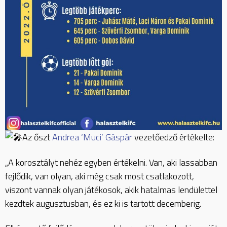
Az őszt
Andrea ‘Muci’ Gáspár
vezetőedző értékelte:
„A
korosztályt nehéz egyben értékelni. Van, aki lassabban
fejlődik, van olyan, aki még csak most csatlakozott,
viszont vannak olyan játékosok, akik hatalmas lendülettel
kezdtek augusztusban, és ez ki is tartott decemberig.