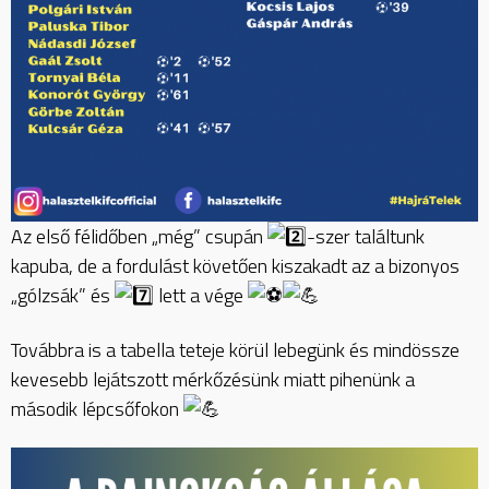
Az első félidőben „még” csupán
-szer találtunk
kapuba, de a fordulást követően kiszakadt az a bizonyos
„gólzsák” és
lett a vége
Továbbra is a tabella teteje körül lebegünk és mindössze
kevesebb lejátszott mérkőzésünk miatt pihenünk a
második lépcsőfokon