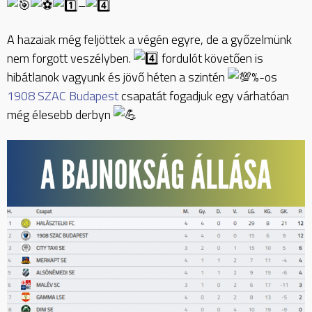
–
A hazaiak még feljöttek a végén egyre, de a győzelmünk
nem forgott veszélyben.
fordulót követően is
hibátlanok vagyunk és jövő héten a szintén
%-os
1908 SZAC Budapest
csapatát fogadjuk egy várhatóan
még élesebb derbyn