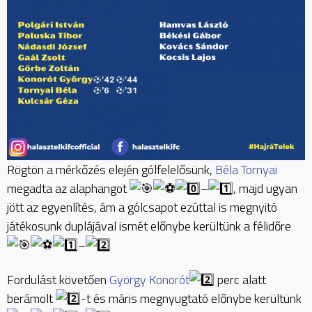
Rögtön a mérkőzés elején gólfelelősünk,
Béla Tornyai
megadta az alaphangot
–
, majd ugyan
jött az egyenlítés, ám a gólcsapot ezúttal is megnyitó
játékosunk duplájával ismét előnybe kerültünk a félidőre
–
Fordulást követően
György Konorót
perc alatt
berámolt
-t és máris megnyugtató előnybe kerültünk