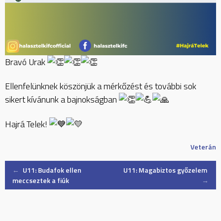
Bravó Urak
Ellenfelünknek köszönjük a mérkőzést és további sok
sikert kívánunk a bajnokságban
Hajrá Telek!
Veterán
Post
←
U11: Budafok ellen
U11: Magabiztos győzelem
meccseztek a fiúk
→
navigation