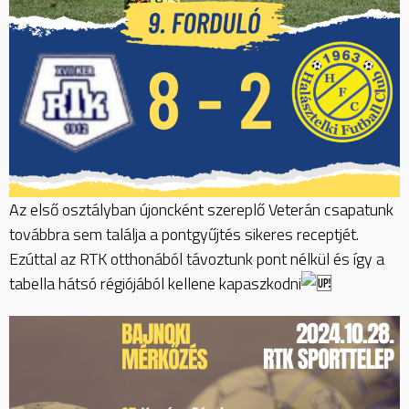
Az első osztályban újoncként szereplő Veterán csapatunk
továbbra sem találja a pontgyűjtés sikeres receptjét.
Ezúttal az RTK otthonából távoztunk pont nélkül és így a
tabella hátsó régiójából kellene kapaszkodni