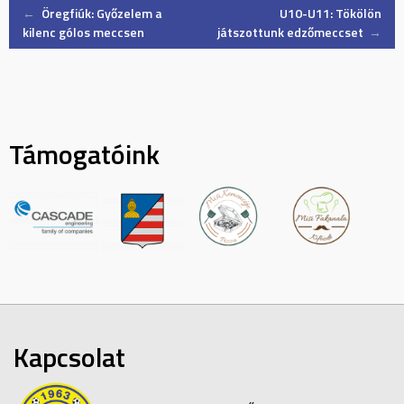
Post
←
Öregfiúk: Győzelem a
U10-U11: Tökölön
kilenc gólos meccsen
játszottunk edzőmeccset
→
navigation
Támogatóink
Kapcsolat