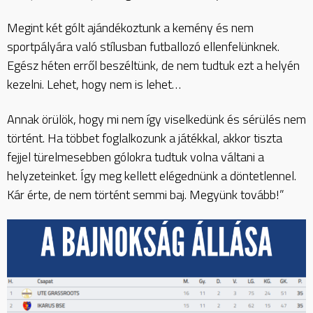
Megint két gólt ajándékoztunk a kemény és nem
sportpályára való stílusban futballozó ellenfelünknek.
Egész héten erről beszéltünk, de nem tudtuk ezt a helyén
kezelni. Lehet, hogy nem is lehet…
Annak örülök, hogy mi nem így viselkedünk és sérülés nem
történt. Ha többet foglalkozunk a játékkal, akkor tiszta
fejjel türelmesebben gólokra tudtuk volna váltani a
helyzeteinket. Így meg kellett elégednünk a döntetlennel.
Kár érte, de nem történt semmi baj. Megyünk tovább!”