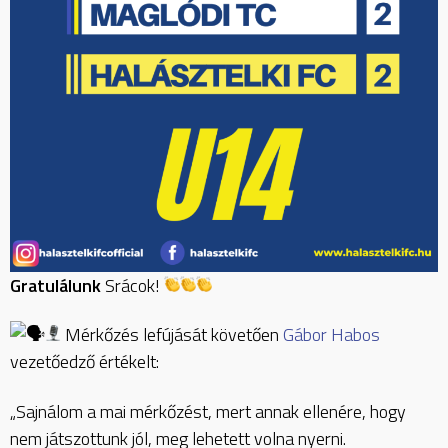
Gratulálunk
Srácok!
Mérkőzés lefújását követően
Gábor Habos
vezetőedző értékelt:
„Sajnálom a mai mérkőzést, mert annak ellenére, hogy
nem játszottunk jól, meg lehetett volna nyerni.