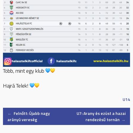
Több, mint egy klub
Hajrá Telek!
U14
Post
←
Felnőtt: Újabb nagy
U7: Arany és ezüst a hazai
arányú vereség
rendezésű tornán
→
navigation