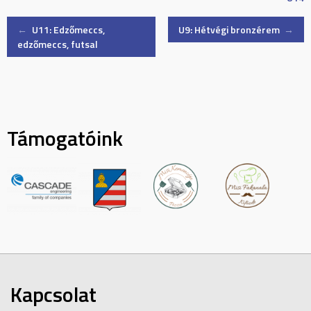
Post
←
U11: Edzőmeccs,
U9: Hétvégi bronzérem
→
edzőmeccs, futsal
navigation
Támogatóink
Kapcsolat