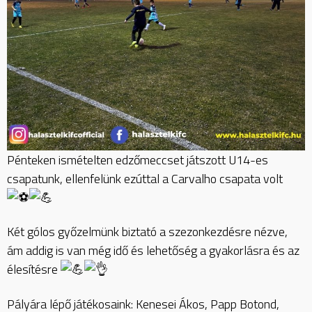
Pénteken ismételten edzőmeccset játszott U14-es
csapatunk, ellenfelünk ezúttal a Carvalho csapata volt
Két gólos győzelmünk biztató a szezonkezdésre nézve,
ám addig is van még idő és lehetőség a gyakorlásra és az
élesítésre
Pályára lépő játékosaink: Kenesei Ákos, Papp Botond,