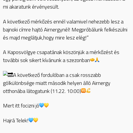
mi akaratunk érvényesült.
A következő mérkőzés ennél valamivel nehezebb lesz a
bajnoki címre hajtó Airnergynél! Megpróbálunk felkészülni
és majd meglátjuk,hogy mire lesz elég!”
A Kaposvölgye csapatának köszönjük a mérkőzést és
további sok sikert kívánunk a szezonban
A következő fordulóban a csak rosszabb
gólkülönbsége miatt második helyen álló Airnergy
otthonába látogatunk (11.22. 10:00)
Mert itt focizni jó
Hajrá Telek!