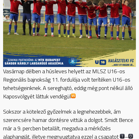
Vasárnap délben a húsleves helyett az MLSZ U16-os
Regionális bajnokság 11. fordulója volt terítéken U16-os
tehetségeinknek. A sereghajtó, eddig még pont nélkül álló
Kaposvölgyét láttuk vendégül
Sokszor a kötelező győzelmek a legnehezebbek, ám
szerencsére hamar döntésre vittük a dolgot. Smidt Bence
már a 9. percben betalált, megadva a mérkőzés
alaphangját, illetve megnyugtatva ezzel a csapatot
–