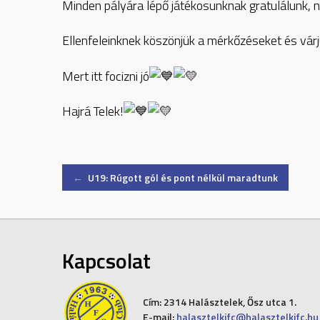
Minden pályára lépő játékosunknak gratulálunk, 
Ellenfeleinknek köszönjük a mérkőzéseket és várj
Mert itt focizni jó
Hajrá Telek!
Post
←
U19: Rúgott gól és pont nélkül maradtunk
navigation
Kapcsolat
Cím:
2314 Halásztelek, Ősz utca 1.
E-mail:
halasztelkifc@halasztelkifc.hu