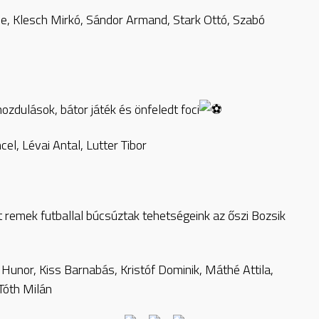
e, Klesch Mirkó, Sándor Armand, Stark Ottó, Szabó
ulások, bátor játék és önfeledt foci
l, Lévai Antal, Lutter Tibor
remek futballal búcsúztak tehetségeink az őszi Bozsik
a Hunor, Kiss Barnabás, Kristóf Dominik, Máthé Attila,
Tóth Milán