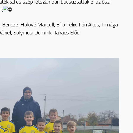
átékkal és szép létszámban búcsúztatták el az őszi
ok
 Bencze-Holové Marcell, Bíró Félix, Fóri Ákos, Firnága
niel, Solymosi Dominik, Takács Előd