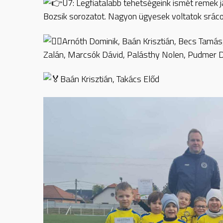
U7: Legfiatalabb tehetségeink ismét remek j
Bozsik sorozatot. Nagyon ügyesek voltatok srác
Arnóth Dominik, Baán Krisztián, Becs Tamás,
Zalán, Marcsók Dávid, Palásthy Nolen, Pudmer Dá
Baán Krisztián, Takács Előd