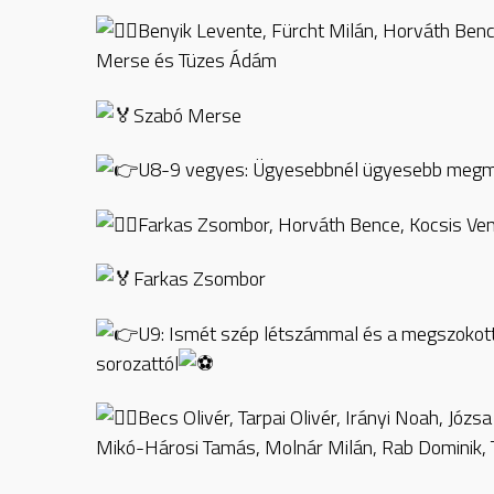
Benyik Levente, Fürcht Milán, Horváth Benc
Merse és Tüzes Ádám
Szabó Merse
U8-9 vegyes: Ügyesebbnél ügyesebb megmozd
Farkas Zsombor, Horváth Bence, Kocsis Vence
Farkas Zsombor
U9: Ismét szép létszámmal és a megszokott 
sorozattól
Becs Olivér, Tarpai Olivér, Irányi Noah, Józs
Mikó-Hárosi Tamás, Molnár Milán, Rab Dominik, 