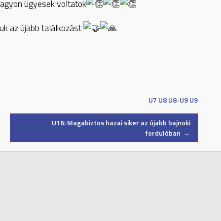
nagyon ügyesek voltatok
uk az újabb találkozást
U7
U8
U8-U9
U9
U16: Magabiztos hazai siker az újabb bajnoki
fordulóban
→