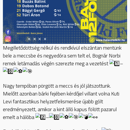
Megilletődöttség nélkül és rendkívül elszántan mentünk
bele a meccsbe és negyedóra sem telt el, Bognár Norbi
remek letámadás végén szerezte meg a vezetést
–
Nagy tempóban pörgött a meccs és jól játszottunk.
Mielőtt azonban bárki fejében kérdőjel villant volna Kuti
Levi fantasztikus helyzetfelismerése újabb gólt
eredményezett, amikor a kint álló kapus fölött pazarul
emelt a hálóba
–