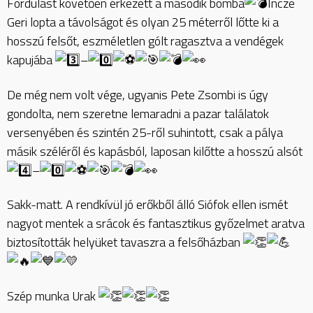
Fordulást követően érkezett a második bomba
Incze
Geri lopta a távolságot és olyan 25 méterről lőtte ki a
hosszú felsőt, eszméletlen gólt ragasztva a vendégek
kapujába
–
De még nem volt vége, ugyanis Pete Zsombi is úgy
gondolta, nem szeretne lemaradni a pazar találatok
versenyében és szintén 25-ről suhintott, csak a pálya
másik széléről és kapásból, laposan kilőtte a hosszú alsót
–
Sakk-matt. A rendkívül jó erőkből álló Siófok ellen ismét
nagyot mentek a srácok és fantasztikus győzelmet aratva
biztosították helyüket tavaszra a felsőházban
Szép munka Urak