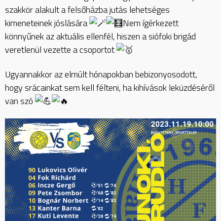
szakkör alakult a felsőházba jutás lehetséges
kimeneteinek jóslására
Nem ígérkezett
könnyűnek az aktuális ellenfél, hiszen a siófoki brigád
veretlenül vezette a csoportot
Ugyannakkor az elmúlt hónapokban bebizonyosodott,
hogy srácainkat sem kell félteni, ha kihívások leküzdéséről
van szó