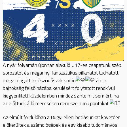
A nyár folyamán újonnan alakuló U17-es csapatunk szép
sorozatot és megannyi fantasztikus pillanatot tudhatott
maga mögött az őszi időszak során
ám a
bajnokság felső házába kerülésért folytatott rendkívül
kiegyenlített küzdelemben mindez szinte mit sem ért, ha
az előttünk álló meccseken nem szerzünk pontokat
Az elmúlt fordulóban a Bugyi elleni botlásunkat követően
előkerültek a
számológépek és egy kisebb tudományos