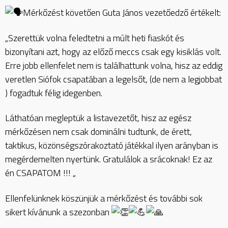
Mérkőzést követően Guta János vezetőedző értékelt:
„Szerettük volna feledtetni a múlt heti fiaskót és
bizonyítani azt, hogy az előző meccs csak egy kisiklás volt.
Erre jobb ellenfelet nem is találhattunk volna, hisz az eddig
veretlen Siófok csapatában a legelsőt, (de nem a legjobbat
) fogadtuk félig idegenben.
Láthatóan megleptük a listavezetőt, hisz az egész
mérkőzésen nem csak dominálni tudtunk, de érett,
taktikus, közönségszórakoztató játékkal ilyen arányban is
megérdemelten nyertünk. Gratulálok a srácoknak! Ez az
én CSAPATOM !!! „
Ellenfelünknek köszünjük a mérkőzést és további sok
sikert kívánunk a szezonban