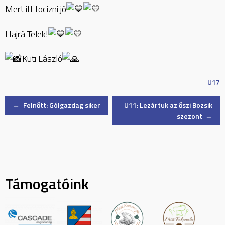
Mert itt focizni jó
Hajrá Telek!
Kuti László
U17
Post
←
Felnőtt: Gólgazdag siker
U11: Lezártuk az őszi Bozsik
szezont
→
navigation
Támogatóink