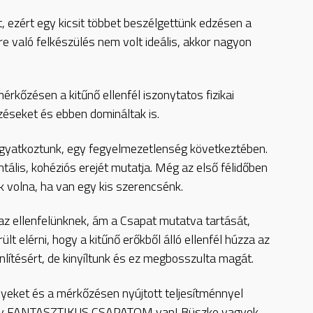
t, ezért egy kicsit többet beszélgettünk edzésen a
 való felkészülés nem volt ideális, akkor nagyon
érkőzésen a kitűnő ellenfél iszonytatos fizikai
közéseket és ebben domináltak is.
ogyatkoztunk, egy fegyelmezetlenség következtében.
ális, kohéziós erejét mutatja. Még az első félidőben
k volna, ha van egy kis szerencsénk.
e az ellenfelünknek, ám a Csapat mutatva tartását,
t elérni, hogy a kitűnő erőkből álló ellenfél húzza az
lítésért, de kinyíltunk és ez megbosszulta magát.
eket és a mérkőzésen nyújtott teljesítménnyel
hogy FANTASZTIKUS CSAPATOM van! Büszke vagyok