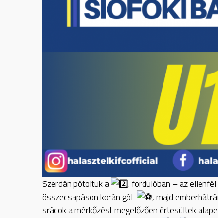
Szerdán pótoltuk a
. fordulóban – az ellenfé
összecsapáson korán gól-
, majd emberhátr
srácok a mérkőzést megelőzően értesültek alape