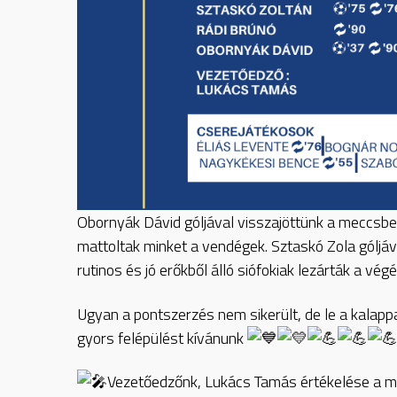
Obornyák Dávid góljával visszajöttünk a meccsb
mattoltak minket a
vendégek. Sztaskó Zola góljá
rutinos és jó erőkből álló siófokiak lezárták a vég
Ugyan a pontszerzés nem sikerült, de le a kalappa
gyors felépülést kívánunk
Vezetőedzőnk, Lukács Tamás értékelése a m