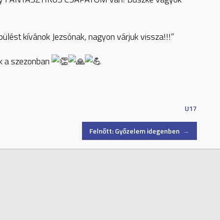
lést kívánok Jezsónak, nagyon várjuk vissza!!!”
nk a szezonban
U17
Felnőtt: Győzelem idegenben
→