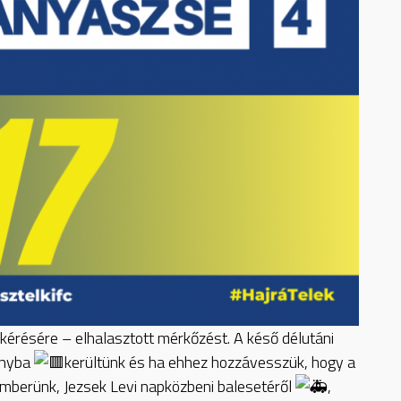
l kérésére – elhalasztott mérkőzést. A késő délutáni
ányba
kerültünk és ha ehhez hozzávesszük, hogy a
mberünk, Jezsek Levi napközbeni balesetéről
,