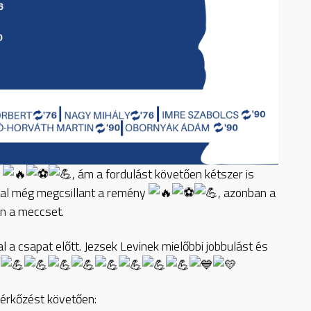
e
, ám a fordulást követően kétszer is
val még megcsillant a remény
, azonban a
én a meccset.
l a csapat előtt. Jezsek Levinek mielőbbi jobbulást és
érkőzést követően: