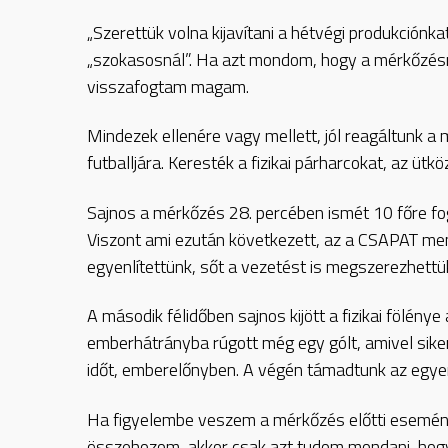
„Szerettük volna kijavítani a hétvégi produkciónka
„szokasosnál”. Ha azt mondom, hogy a mérkőzésre
visszafogtam magam.
Mindezek ellenére vagy mellett, jól reagáltunk a m
futballjára. Keresték a fizikai párharcokat, az üt
Sajnos a mérkőzés 28. percében ismét 10 főre f
Viszont ami ezután következett, az a CSAPAT ment
egyenlítettünk, sőt a vezetést is megszerezhettü
A második félidőben sajnos kijött a fizikai fölény
emberhátrányba rúgott még egy gólt, amivel sikerül
időt, emberelőnyben. A végén támadtunk az egyen
Ha figyelembe veszem a mérkőzés előtti esemény
összehozom, akkor csak azt tudom mondani, 