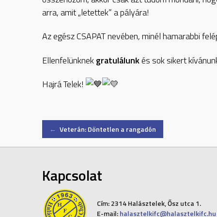
arra, amit „letettek” a pályára!
Az egész CSAPAT nevében, minél hamarabbi felépü
Ellenfelünknek
gratulálunk
és sok sikert kívánu
Hajrá Telek!
Post
←
Veterán: Döntetlen a rangadón
navigation
Kapcsolat
Cím:
2314 Halásztelek, Ősz utca 1.
E-mail:
halasztelkifc@halasztelkifc.hu