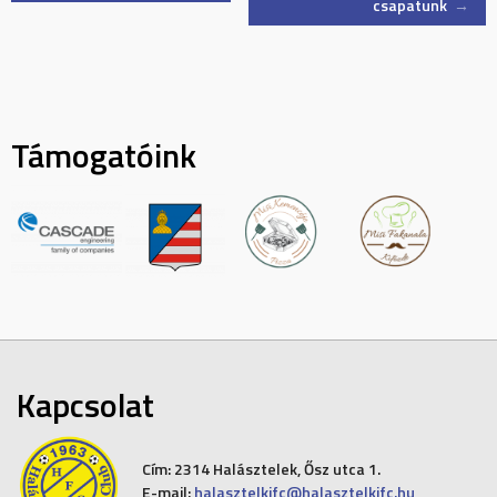
csapatunk
→
navigation
Támogatóink
Kapcsolat
Cím:
2314 Halásztelek, Ősz utca 1.
E-mail:
halasztelkifc@halasztelkifc.hu