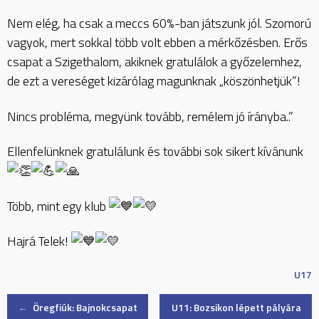
Nem elég, ha csak a meccs 60%-ban játszunk jól. Szomorú
vagyok, mert sokkal több volt ebben a mérkőzésben. Erős
csapat a Szigethalom, akiknek gratulálok a győzelemhez,
de ezt a vereséget kizárólag magunknak „köszönhetjük”!
Nincs probléma, megyünk tovább, remélem jó írányba..”
Ellenfelünknek gratulálunk és további sok sikert kívánunk
Több, mint egy klub
Hajrá Telek!
U17
Post
←
Öregfiúk: Bajnokcsapat
U11: Bozsikon lépett pályára