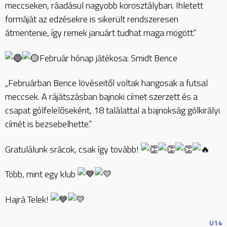
meccseken, ráadásul nagyobb korosztályban. Ihletett
formáját az edzésekre is sikerült rendszeresen
átmentenie, így remek januárt tudhat maga mögött.”
Február hónap játékosa: Smidt Bence
„Februárban Bence lövéseitől voltak hangosak a futsal
meccsek. A rájátszásban bajnoki címet szerzett és a
csapat gólfelelőseként, 18 találattal a bajnokság gólkirályi
címét is bezsebelhette.”
Gratulálunk srácok, csak így tovább!
Több, mint egy klub
Hajrá Telek!
U14