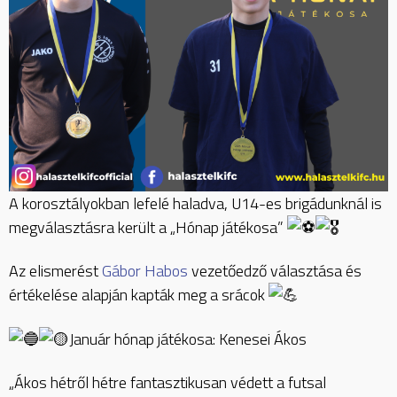
A korosztályokban lefelé haladva, U14-es brigádunknál is
megválasztásra került a „Hónap játékosa”
Az elismerést
Gábor Habos
vezetőedző választása és
értékelése alapján kapták meg a srácok
Január hónap játékosa: Kenesei Ákos
„Ákos hétről hétre fantasztikusan védett a futsal