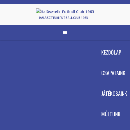
Skip
to
content
HALÁSZTELKI FUTBALL CLUB 1963
KEZDŐLAP
CSAPATAINK
JÁTÉKOSAINK
MÚLTUNK