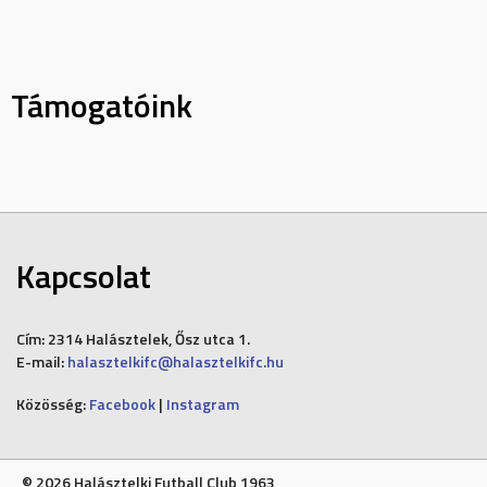
navigation
Támogatóink
Kapcsolat
Cím:
2314 Halásztelek, Ősz utca 1.
E-mail:
halasztelkifc@halasztelkifc.hu
Közösség:
Facebook
|
Instagram
© 2026 Halásztelki Futball Club 1963