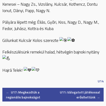
Kenesei – Nagy Zs., Vizslány, Kulcsár, Kothencz, Dontu
Ionut, Dányi, Papp, Nagy N.
Pályára lépett még: Éliás, Győri, Kiss, Nagy D., Nagy M.,
Fedor, Juhász, Kottra és Kuba
Gólunkat Kulcsár Kolos szerezte
Felkészülésünk remekül halad, hétvégén bajnoki nyitány
Hajrá Telek!
U14
Post
←
U17: Megkezdtük a
U11: Válogatott játékossal
regionális bajnokságot
erősítettünk
→