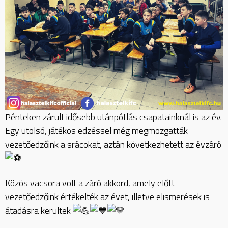
Pénteken zárult idősebb utánpótlás csapatainknál is az év.
Egy utolsó, játékos edzéssel még megmozgatták
vezetőedzőink a srácokat, aztán következhetett az évzáró
Közös vacsora volt a záró akkord, amely előtt
vezetőedzőink értékelték az évet, illetve elismerések is
átadásra kerültek