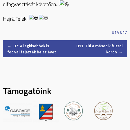
elfogyasztását követően…
Hajrá Telek!
U14
U17
Post
←
U7: A legkisebbek is
U11: Túl a második futsal
focival fejezték be az évet
körön
→
navigation
Támogatóink