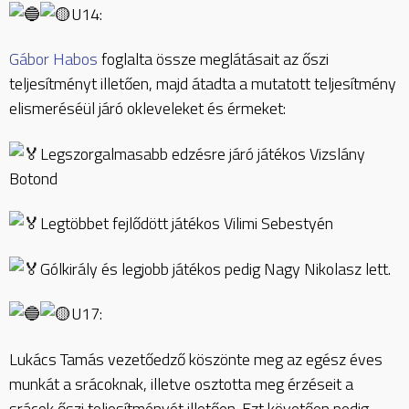
U14:
Gábor Habos
foglalta össze meglátásait az őszi
teljesítményt illetően, majd átadta a mutatott teljesítmény
elismeréséül járó okleveleket és érmeket:
Legszorgalmasabb edzésre járó játékos Vizslány
Botond
Legtöbbet fejlődött játékos Vilimi Sebestyén
Gólkirály és legjobb játékos pedig Nagy Nikolasz lett.
U17:
Lukács Tamás vezetőedző köszönte meg az egész éves
munkát a srácoknak, illetve osztotta meg érzéseit a
srácok őszi teljesítményét illetően. Ezt követően pedig