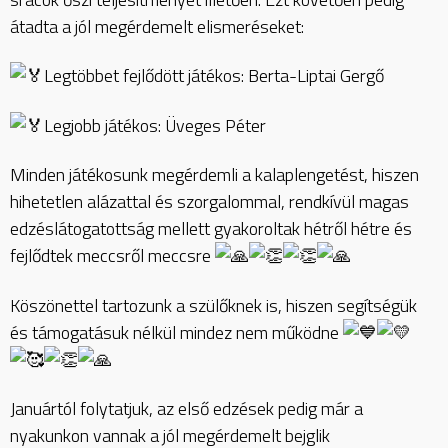
átadta a jól megérdemelt elismeréseket:
Legtöbbet fejlődött játékos: Berta-Liptai Gergő
Legjobb játékos: Üveges Péter
Minden játékosunk megérdemli a kalaplengetést, hiszen
hihetetlen alázattal és szorgalommal, rendkívül magas
edzéslátogatottság mellett gyakoroltak hétről hétre és
fejlődtek meccsről meccsre
Köszönettel tartozunk a szülőknek is, hiszen segítségük
és támogatásuk nélkül mindez nem működne
Januártól folytatjuk, az első edzések pedig már a
nyakunkon vannak a jól megérdemelt bejglik