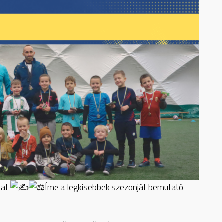
kat
Íme a legkisebbek szezonját bemutató