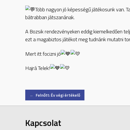
Több nagyon jó képességű játékosunk van. T
bátrabban játszanának.
A Bozsik rendezvényeken eddig kiemelkedően teljes
ezt a magabiztos játékot meg tudnánk mutatni to
Mert itt focizni jó
Hajrá Telek!
Post
←
Felnőtt: Év végi értékelő
navigation
Kapcsolat