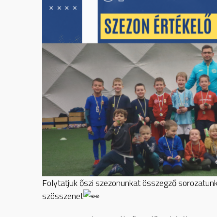
Folytatjuk őszi szezonunkat összegző sorozatun
szösszenet