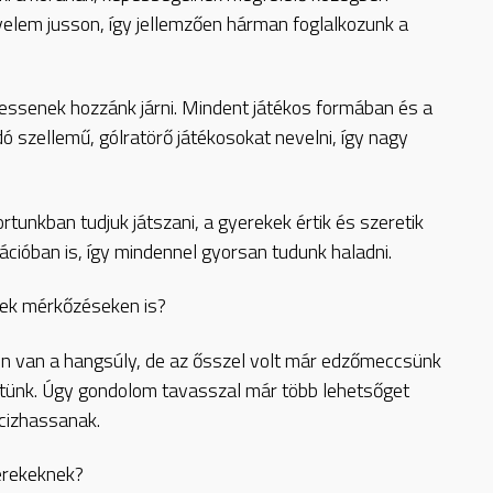
gyelem jusson, így jellemzően hárman foglalkozunk a
essenek hozzánk járni. Mindent játékos formában és a
 szellemű, gólratörő játékosokat nevelni, így nagy
tunkban tudjuk játszani, a gyerekek értik és szeretik
ációban is, így mindennel gyorsan tudunk haladni.
ek mérkőzéseken is?
n van a hangsúly, de az ősszel volt már edzőmeccsünk
ttünk. Úgy gondolom tavasszal már több lehetsőget
cizhassanak.
yerekeknek?