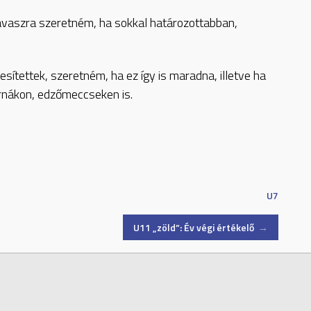
avaszra szeretném, ha sokkal határozottabban,
ítettek, szeretném, ha ez így is maradna, illetve ha
rnákon, edzőmeccseken is.
U7
U11 „zöld”: Év végi értékelő
→