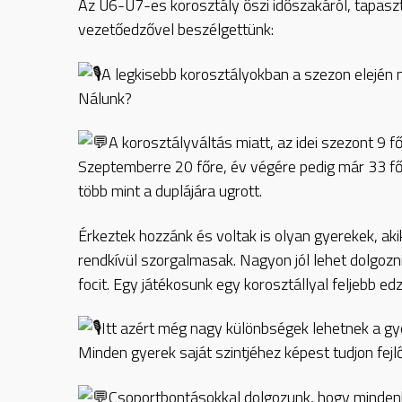
Az U6-U7-es korosztály őszi időszakáról, tapaszta
vezetőedzővel beszélgettünk:
A
legkisebb korosztályokban a szezon elején m
Nálunk?
A korosztályváltás miatt, az idei szezont 9 f
Szeptemberre 20 főre, év végére pedig már 33 fő
több mint a duplájára ugrott.
Érkeztek hozzánk és voltak is olyan gyerekek, aki
rendkívül szorgalmasak. Nagyon jól lehet dolgozn
focit. Egy játékosunk egy korosztállyal feljebb edz
Itt azért még nagy különbségek lehetnek a gy
Minden gyerek saját szintjéhez képest tudjon fejl
Csoportbontásokkal dolgozunk, hogy minden