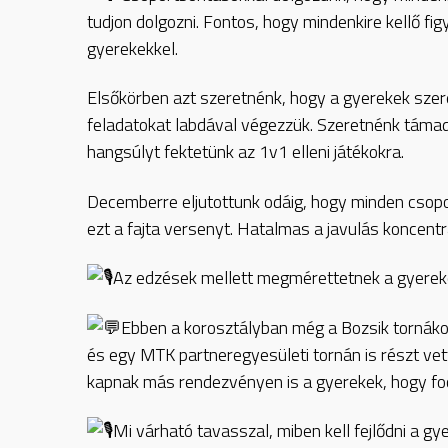
tudjon dolgozni. Fontos, hogy mindenkire kellő fi
gyerekekkel.
Elsőkörben azt szeretnénk, hogy a gyerekek szer
feladatokat labdával végezzük. Szeretnénk támadó
hangsúlyt fektetünk az 1v1 elleni játékokra.
Decemberre eljutottunk odáig, hogy minden csopor
ezt a fajta versenyt. Hatalmas a javulás koncentr
Az edzések mellett megmérettetnek a gyerek
Ebben a korosztályban még a Bozsik tornáko
és egy MTK partneregyesületi tornán is részt ve
kapnak más rendezvényen is a gyerekek, hogy fo
Mi várható tavasszal, miben kell fejlődni a g