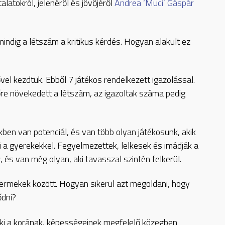
latokról, jelenéről és jövőjéről
Andrea ‘Muci’ Gáspár
indig a létszám a kritikus kérdés. Hogyan alakult ez
ővel kezdtük. Ebből 7 játékos rendelkezett igazolással.
re növekedett a létszám, az igazoltak száma pedig
kben van potenciál, és van több olyan játékosunk, akik
i a gyerekekkel. Fegyelmezettek, lelkesek és imádják a
, és van még olyan, aki tavasszal szintén felkerül.
ermekek között. Hogyan sikerül azt megoldani, hogy
ődni?
ki a korának, képességeinek megfelelő közegben