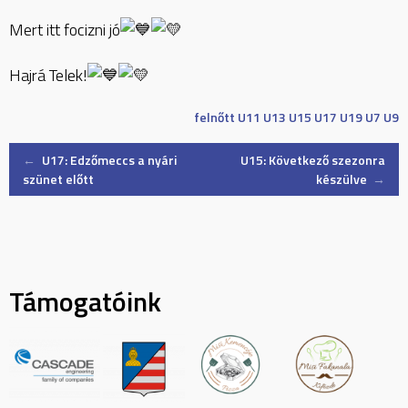
Mert itt focizni jó
Hajrá Telek!
felnőtt
U11
U13
U15
U17
U19
U7
U9
Post
←
U17: Edzőmeccs a nyári
U15: Következő szezonra
szünet előtt
készülve
→
navigation
Támogatóink