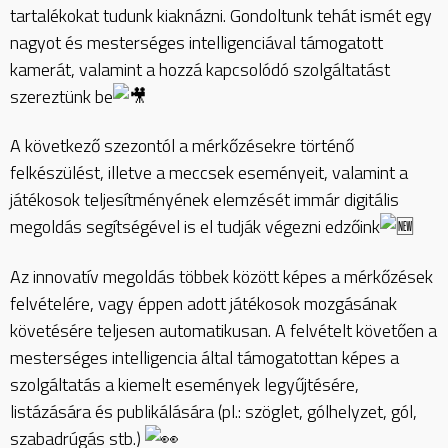
tartalékokat tudunk kiaknázni. Gondoltunk tehát ismét egy
nagyot és mesterséges intelligenciával támogatott
kamerát, valamint a hozzá kapcsolódó szolgáltatást
szereztünk be
A következő szezontól a mérkőzésekre történő
felkészülést, illetve a meccsek eseményeit, valamint a
játékosok teljesítményének elemzését immár digitális
megoldás segítségével is el tudják végezni edzőink
Az innovatív megoldás többek között képes a mérkőzések
felvételére, vagy éppen adott játékosok mozgásának
követésére teljesen automatikusan. A felvételt követően a
mesterséges intelligencia által támogatottan képes a
szolgáltatás a kiemelt események legyűjtésére,
listázására és publikálására (pl.: szöglet, gólhelyzet, gól,
szabadrúgás stb.)