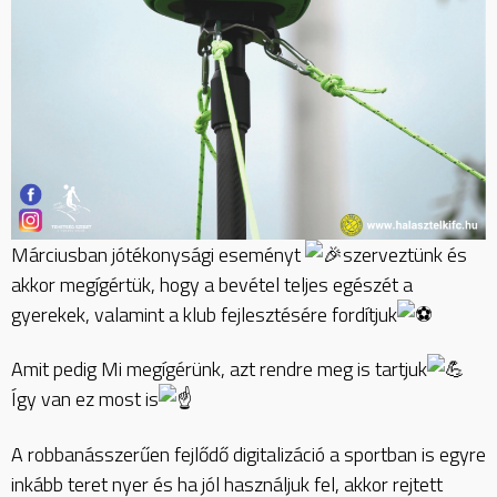
Márciusban jótékonysági eseményt
szerveztünk és
akkor megígértük, hogy a bevétel teljes egészét a
gyerekek, valamint a klub fejlesztésére fordítjuk
Amit pedig Mi megígérünk, azt rendre meg is tartjuk
Így van ez most is
A
robbanásszerűen fejlődő digitalizáció a sportban is egyre
inkább teret nyer és ha jól használjuk fel, akkor rejtett