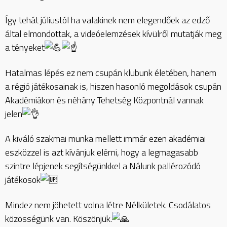
Így tehát júliustól ha valakinek nem elegendőek az edző
által elmondottak, a videóelemzések kívülről mutatják meg
a tényeket
Hatalmas lépés ez nem csupán klubunk életében, hanem
a régió játékosainak is, hiszen hasonló megoldások csupán
Akadémiákon és néhány Tehetség Központnál vannak
jelen
A kiváló szakmai munka mellett immár ezen akadémiai
eszközzel is azt kívánjuk elérni, hogy a legmagasabb
szintre lépjenek segítségünkkel a Nálunk pallérozódó
játékosok
Mindez nem jöhetett volna létre Nélkületek. Csodálatos
közösségünk van. Köszönjük.